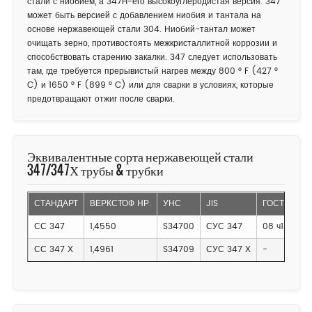
стали с ниобием, а 347H-его высокоуглеродистая версия. 347
может быть версией с добавлением ниобия и тантала на
основе нержавеющей стали 304. Ниобий-тантал может
очищать зерно, противостоять межкристаллитной коррозии и
способствовать старению закалки. 347 следует использовать
там, где требуется прерывистый нагрев между 800 ° F (427 °
C) и 1650 ° F (899 ° C) или для сварки в условиях, которые
предотвращают отжиг после сварки.
Эквивалентные сорта нержавеющей стали
347/347Х трубы & трубки
СТАНДАРТ
ВЕРКСТОФ НР.
УНС
JIS
ГОСТ
СС 347
1,4550
S34700
СУС 347
08 ч18н12б
СС 347 Х
1,4961
S34709
СУС 347 Х
-