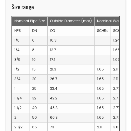
Size range
Nominal Pipe Size
Outside Diameter (mm)
Nominal Wall Thic
NPS
DN
OD
SCH5s
SCHl0s
1/8
6
10.3
1.24
1/4
8
13.7
1.65
3/8
10
17.1
1.65
1/2
15
21.3
1.65
2.11
3/4
20
26.7
1.65
2.11
1
25
33.4
1.65
2.77
1 1/4
32
42.2
1.65
2.77
1 1/2
40
48.3
1.65
2.77
2
50
60.3
1.65
2.77
2 1/2
65
73
2.11
3.05