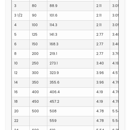
3
80
88.9
2.11
3.05
3 1/2
90
101.6
2.11
3.05
4
100
114.3
2.11
3.05
5
125
141.3
2.77
3.40
6
150
168.3
2.77
3.40
8
200
219.1
2.77
3.76
10
250
273.1
3.40
4.19
12
300
323.9
3.96
4.57
14
350
355.6
3.96
4.78
16
400
406.4
4.19
4.78
18
450
457.2
4.19
4.78
20
500
508
4.78
5.54
22
559
4.78
5.54