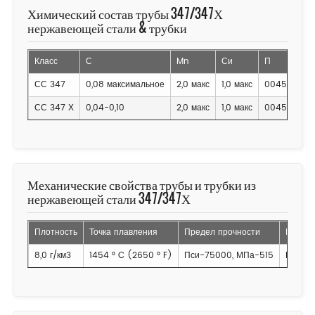
Химический состав трубы 347/347Х
нержавеющей стали & трубки
Класс
С
Mn
Си
П
СС 347
0,08 максимальное
2,0 макс
1,0 макс
0045 макси
СС 347 Х
0,04-0,10
2,0 макс
1,0 макс
0045 макси
Механические свойства трубы и трубки из
нержавеющей стали 347/347Х
Плотность
Точка плавления
Предел прочности
Прочно
8,0 г/км3
1454 ° C (2650 ° F)
Пси-75000, МПа-515
Пси-3